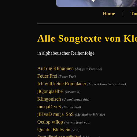
Home
|
To
Alle Songtexte von K
in alphabetischer Reihenfolge
Auf die Klingonen
(Auf gute Freunde)
Feuer Frei
(Feuer Frei)
Ich will keine Romulaner
(Ich will keine Schokolade)
jIQonglaHbe'
(Insomnia)
Klingonisch
(U can't touch this)
mu'qaD veS
(It's like that)
jIHvaD mu'ja' SoS
(My Mother Told Me)
Qetlop wIlop
(We will Rock you)
Quarks Blutwein
(Zott)