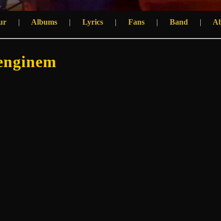
ur
|
Albums
|
Lyrics
|
Fans
|
Band
|
A
lenginem