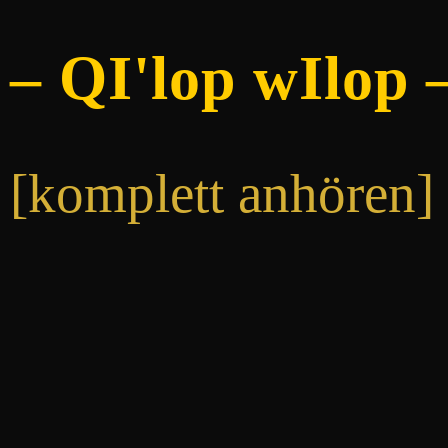
– QI'lop wIlop 
[komplett anhören]