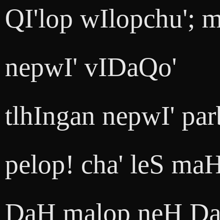
QI'lop wIlopchu';
nepwI' vIDaQo'
tlhIngan nepwI' par
pelop! cha' leS ma
DaH malop neH Dan