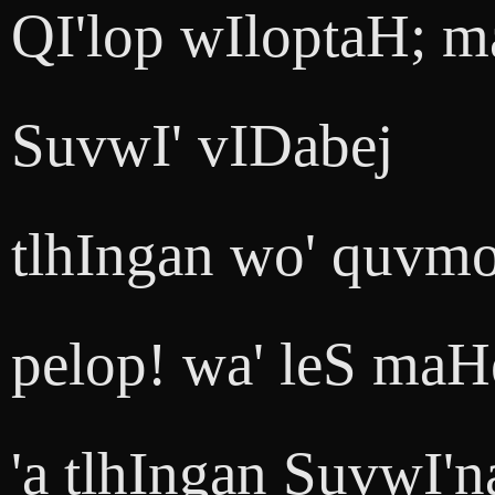
QI'lop wIloptaH; 
SuvwI' vIDabej
tlhIngan wo' quvm
pelop! wa' leS maH
'a tlhIngan SuvwI'n