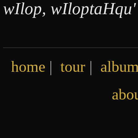
wIlop, wIloptaHqu'
home
|
tour
|
album
abo