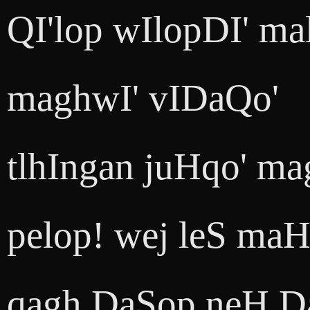
QI'lop wIlopDI' m
maghwI' vIDaQo'
tlhIngan juHqo' ma
pelop! wej leS maH
qagh DaSop neH Da