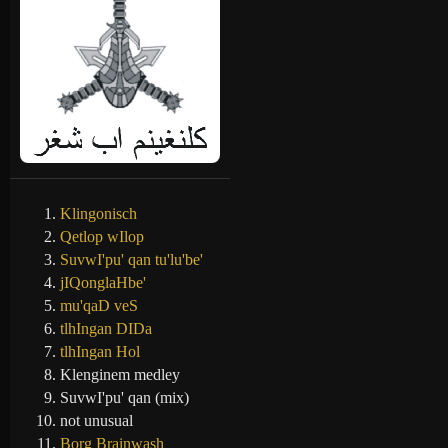
Klingonisch
Qetlop wIlop
SuvwI'pu' qan tu'lu'be'
jIQonglaHbe'
mu'qaD veS
tlhIngan DIDa
tlhIngan Hol
Klenginem medley
SuvwI'pu' qan (mix)
not unusual
Borg Brainwash