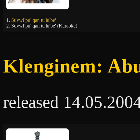
1.
SuvwI'pu' qan tu'lu'be'
2. SuvwI'pu' qan tu'lu'be' (Karaoke)
Klenginem: Ab
released 14.05.200