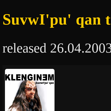
SuvwI'pu' qan t
released 26.04.200